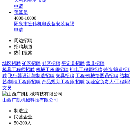
天利和钢材市场
申请
预算员
4000-10000
阳泉市宏伟机电设备安装有限
申请
周边招聘
招聘频道
热门搜索
城区招聘
矿区招聘
郊区招聘
平定县招聘
盂县招聘
模具工程师招聘
机械工程师招聘
机电工程师招聘
铸造/锻造招
聘
飞行器设计与制造招聘
夹具招聘
工程/机械绘图员招聘
结构
艺/制程工程师招聘
产品规划工程师 招聘
实验室负责人/工程师
文员
山西广凯机械科技有限公司
制造业
民营企业
50-200人