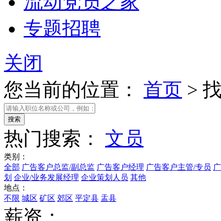
流动党员之家
专题招聘
关闭
您当前的位置：
首页
>
热门搜索：
文员
类别：
全部
广告客户总监/副总监
广告客户经理
广告客户主管/专员
广
划
企业/业务发展经理
企业策划人员
其他
地点：
不限
城区
矿区
郊区
平定县
盂县
薪资：