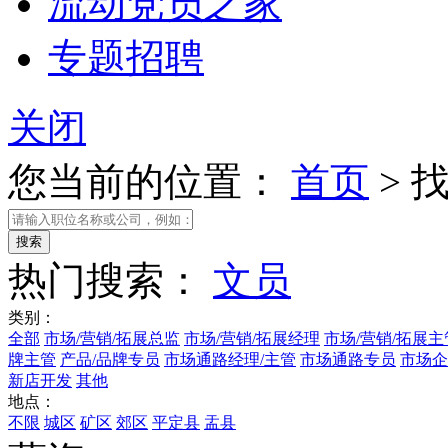
流动党员之家
专题招聘
关闭
您当前的位置：
首页
>
热门搜索：
文员
类别：
全部
市场/营销/拓展总监
市场/营销/拓展经理
市场/营销/拓展主
牌主管
产品/品牌专员
市场通路经理/主管
市场通路专员
市场企
新店开发
其他
地点：
不限
城区
矿区
郊区
平定县
盂县