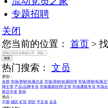
流动党员之家
专题招聘
关闭
您当前的位置：
首页
>
热门搜索：
文员
类别：
全部
市场/营销/拓展总监
市场/营销/拓展经理
市场/营销/拓展主
牌主管
产品/品牌专员
市场通路经理/主管
市场通路专员
市场企
新店开发
其他
地点：
不限
城区
矿区
郊区
平定县
盂县